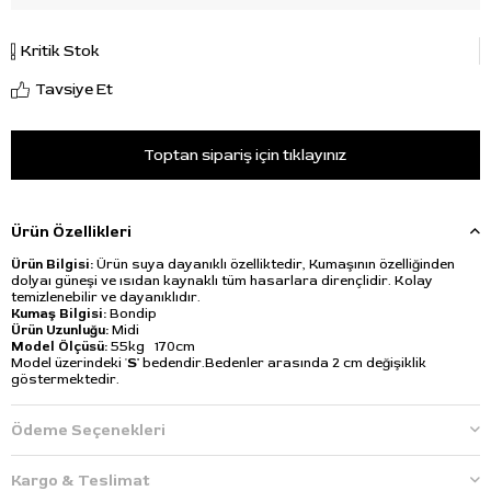
Kritik Stok
Tavsiye Et
Toptan sipariş için tıklayınız
Ürün Özellikleri
Ürün Bilgisi:
Ürün suya dayanıklı özelliktedir, Kumaşının özelliğinden
dolyaı güneşi ve ısıdan kaynaklı tüm hasarlara dirençlidir. Kolay
temizlenebilir ve dayanıklıdır.
Kumaş Bilgisi:
Bondip
Ürün Uzunluğu:
Midi
Model Ölçüsü:
55kg 170cm
Model üzerindeki '
S'
bedendir.Bedenler arasında 2 cm değişiklik
göstermektedir.
Ödeme Seçenekleri
Kargo & Teslimat