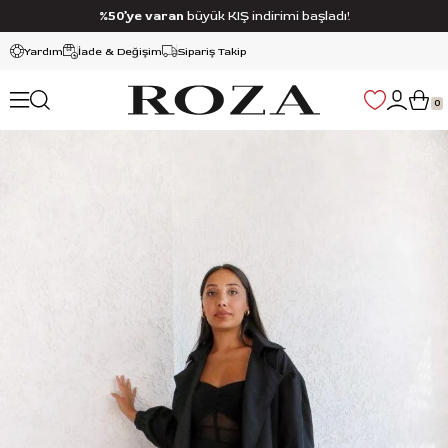
%50’ye varan
büyük KIŞ indirimi başladı!
Yardım
İade & Değişim
Sipariş Takip
0