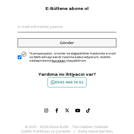
E-Bültene abone ol
Gönder
*Kampanyalar, ürünler ve değişiklikler hakkında e-mail
ve SMS almayı kendi rızamla kabul ediyorum. Gizlilik
sözleşmesine
buradan
ulaşabilirsin.
Yardıma mı ihtiyacın var?
0543 466 76 62
© 2012 - 2024 Roza Butik - Tüm Hakları Saklıdır.
Gizlilik Politikası ve Çerezler
Satış Genel Şartları