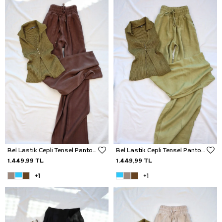
Bel Lastik Cepli Tensel Pantolon
Bel Lastik Cepli Tensel Pantolon
1.449,99 TL
1.449,99 TL
+1
+1