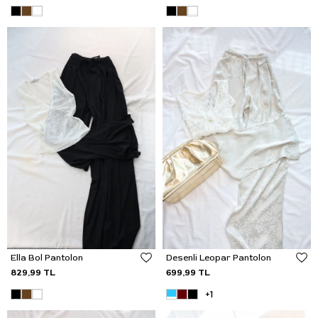
Ella Bol Pantolon
Desenli Leopar Pantolon
829,99 TL
699,99 TL
+1