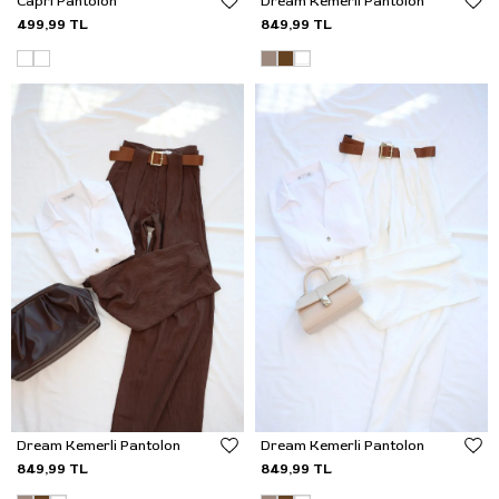
Capri Pantolon
Dream Kemerli Pantolon
499,99 TL
849,99 TL
Dream Kemerli Pantolon
Dream Kemerli Pantolon
849,99 TL
849,99 TL