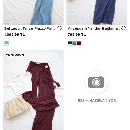
Bel Lastik Tensel Plazzo Pantolon
Aksesuarlı Yandan Bağlama Pantolon
1.099,99 TL
799,99 TL
YENI ÜRÜN