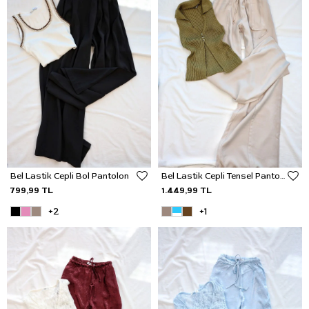
Bel Lastik Cepli Bol Pantolon
Bel Lastik Cepli Tensel Pantolon
799,99 TL
1.449,99 TL
+2
+1