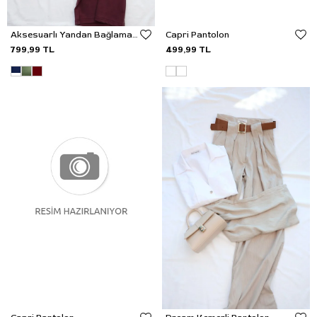
Aksesuarlı Yandan Bağlama Pantolon
Capri Pantolon
799,99 TL
499,99 TL