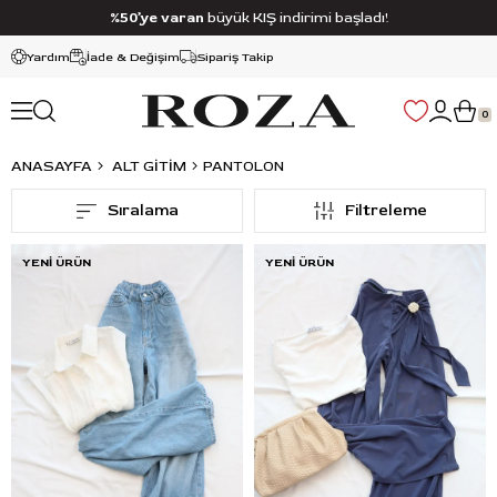
%50’ye varan
büyük KIŞ indirimi başladı!
Yardım
İade & Değişim
Sipariş Takip
0
ANASAYFA
ALT GİTİM
PANTOLON
Sıralama
Filtreleme
YENI ÜRÜN
YENI ÜRÜN