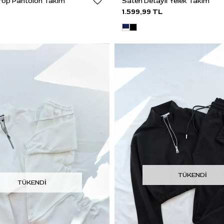
Crop Pantolon Takım
Saten Detaylı Yelek Takım
1.599,99 TL
TÜKENDI
TÜKENDI