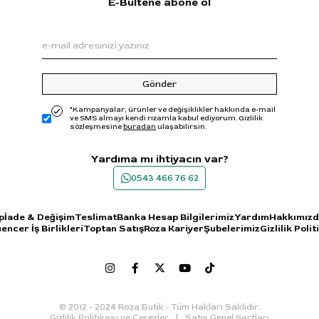
E-Bültene abone ol
Gönder
*Kampanyalar, ürünler ve değişiklikler hakkında e-mail
ve SMS almayı kendi rızamla kabul ediyorum. Gizlilik
sözleşmesine
buradan
ulaşabilirsin.
Yardıma mı ihtiyacın var?
0543 466 76 62
p
İade & Değişim
Teslimat
Banka Hesap Bilgilerimiz
Yardım
Hakkımız
uencer İş Birlikleri
Toptan Satış
Roza Kariyer
Şubelerimiz
Gizlilik Polit
© 2012 - 2024 Roza Butik - Tüm Hakları Saklıdır.
Gizlilik Politikası ve Çerezler
Satış Genel Şartları