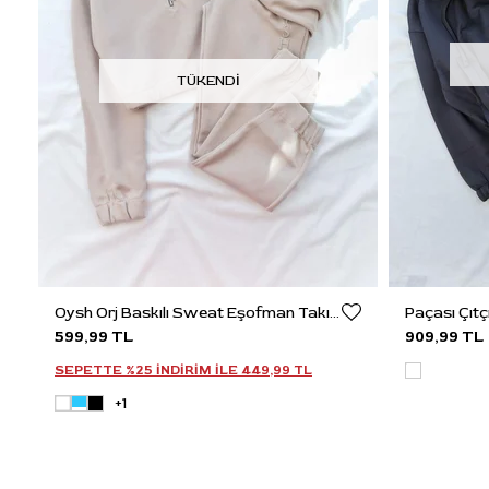
TÜKENDI
Oysh Orj Baskılı Sweat Eşofman Takım
599,99 TL
909,99 TL
SEPETTE %25 INDIRIM ILE
449,99 TL
+1