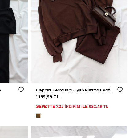
m
Çapraz Fermuarlı Oysh Plazzo Eşofman Takım
1.189,99 TL
SEPETTE %25 INDIRIM ILE
892,49 TL