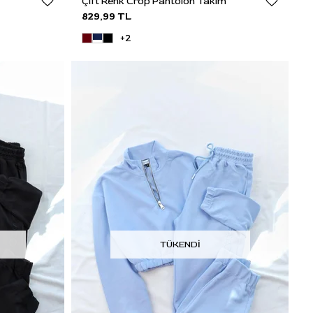
Çift Renk Crop Pantolon Takım
829,99 TL
+2
TÜKENDI