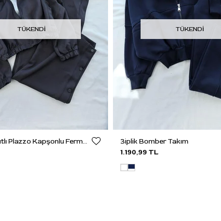
TÜKENDI
TÜKENDI
Paçası Çıtçıtlı Plazzo Kapşonlu Fermuarlı Oysh Takım
3iplik Bomber Takım
1.190,99 TL