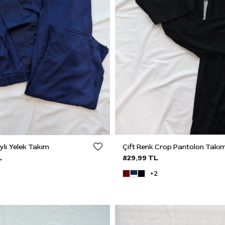
lı Yelek Takım
Çift Renk Crop Pantolon Takı
L
829,99 TL
+2