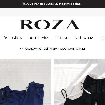
%50’ye varan
büyük KIŞ indirimi başladı!
ÜST GİYİM
ALT GİYİM
ELBİSE
2Lİ TAKIM
İÇ
ANASAYFA
2Lİ TAKIM
EŞOFMAN TAKIM