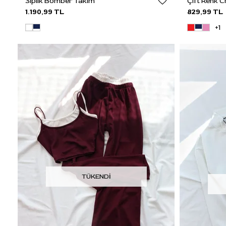
3iplik Bomber Takım
Çift Renk 
1.190,99 TL
829,99 TL
+1
TÜKENDI