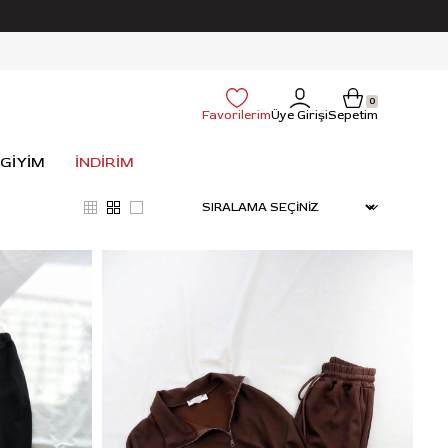
0
Favorilerim
Üye Girişi
Sepetim
 GİYİM
İNDİRİM