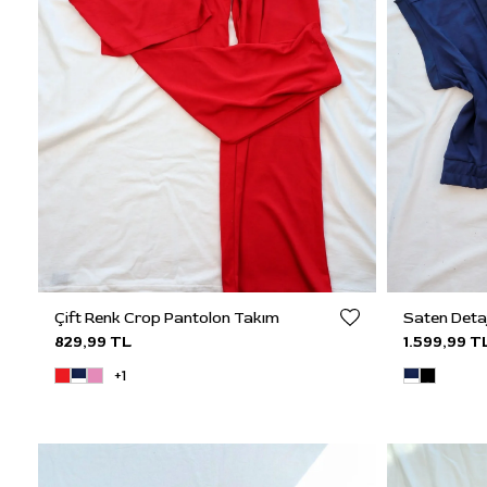
Çift Renk Crop Pantolon Takım
Saten Detay
829,99 TL
1.599,99 T
+1