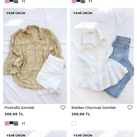
+1
+1
YENI ÜRÜN
YENI ÜRÜN
Püsküllü Gömlek
Belden Oturmalı Gömlek
399,99 TL
399,99 TL
+1
YENI ÜRÜN
YENI ÜRÜN