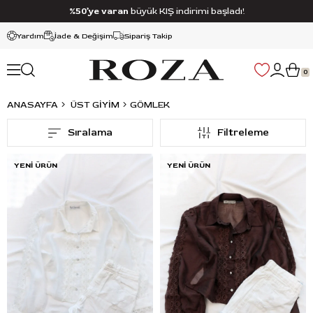
%50’ye varan
büyük KIŞ indirimi başladı!
Yardım
İade & Değişim
Sipariş Takip
0
ANASAYFA
ÜST GİYİM
GÖMLEK
Sıralama
Filtreleme
YENI ÜRÜN
YENI ÜRÜN