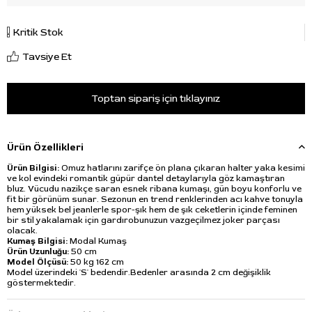
Kritik Stok
Tavsiye Et
Toptan sipariş için tıklayınız
Ürün Özellikleri
Ürün Bilgisi:
Omuz hatlarını zarifçe ön plana çıkaran halter yaka kesimi
ve kol evindeki romantik güpür dantel detaylarıyla göz kamaştıran
bluz. Vücudu nazikçe saran esnek ribana kumaşı, gün boyu konforlu ve
fit bir görünüm sunar. Sezonun en trend renklerinden acı kahve tonuyla
hem yüksek bel jeanlerle spor-şık hem de şık ceketlerin içinde feminen
bir stil yakalamak için gardırobunuzun vazgeçilmez joker parçası
olacak.
Kumaş Bilgisi:
Modal Kumaş
Ürün Uzunluğu:
50 cm
Model Ölçüsü:
50 kg 162 cm
Model üzerindeki 'S' bedendir.Bedenler arasında 2 cm değişiklik
göstermektedir.