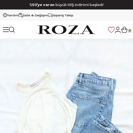
%50’ye varan
büyük KIŞ indirimi başladı!
Yardım
İade & Değişim
Sipariş Takip
0