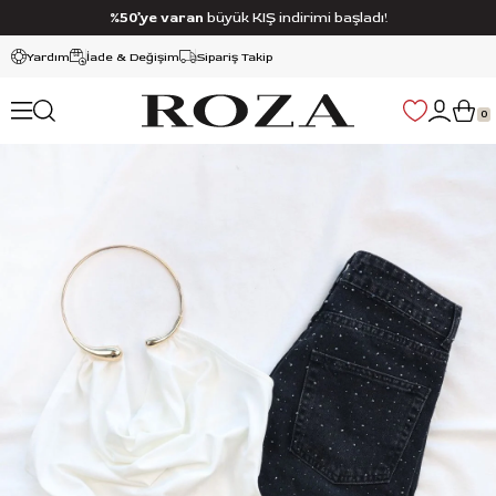
%50’ye varan
büyük KIŞ indirimi başladı!
Yardım
İade & Değişim
Sipariş Takip
0